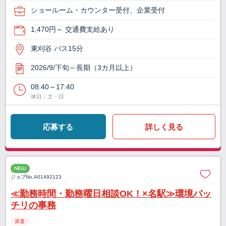
ショールーム・カウンター受付、企業受付
1,470円～ 交通費支給あり
東刈谷 バス15分
2026/9/下旬～長期（3カ月以上）
08:40～17:40
休日：土・日
応募する
詳しく見る
NEW
ジョブNo.
A01492123
≪勤務時間・勤務曜日相談OK！×名駅≫環境バッ
チリの事務
派遣