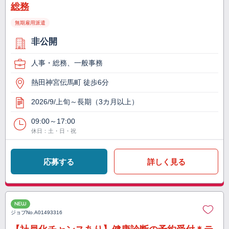
総務
無期雇用派遣
非公開
人事・総務、一般事務
熱田神宮伝馬町 徒歩6分
2026/9/上旬～長期（3カ月以上）
09:00～17:00
休日：土・日・祝
応募する
詳しく見る
NEW
ジョブNo.
A01493316