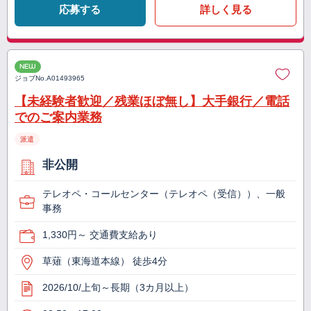
応募する
詳しく見る
NEW
ジョブNo.
A01493965
【未経験者歓迎／残業ほぼ無し】大手銀行／電話
でのご案内業務
派遣
非公開
テレオペ・コールセンター（テレオペ（受信））、一般
事務
1,330円～ 交通費支給あり
草薙（東海道本線） 徒歩4分
2026/10/上旬～長期（3カ月以上）