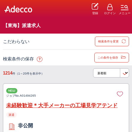
登録
ログイン
メニュー
【東海】派遣求人
こだわらない
検索条件を変更
この条件を保存
検索条件の保存
1214
件（1～20件を表示中）
NEW
ジョブNo.
A01494265
未経験歓迎＊大手メーカーの工場見学アテンド
派遣
非公開