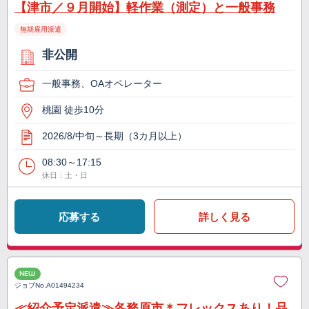
【津市／９月開始】軽作業（測定）と一般事務
無期雇用派遣
非公開
一般事務、OAオペレーター
桃園 徒歩10分
2026/8/中旬～長期（3カ月以上）
08:30～17:15
休日：土・日
応募する
詳しく見る
NEW
ジョブNo.
A01494234
≪紹介予定派遣≫各務原市＊フレックスあり！品