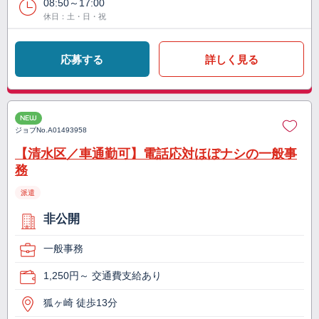
08:50～17:00
休日：土・日・祝
応募する
詳しく見る
NEW
ジョブNo.
A01493958
【清水区／車通勤可】電話応対ほぼナシの一般事
務
派遣
非公開
一般事務
1,250円～ 交通費支給あり
狐ヶ崎 徒歩13分