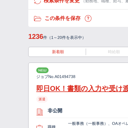
検索条件を変更
（勤務地、職種、給与、
この条件を保存
1236
件（1～20件を表示中）
新着順
時給順
NEW
ジョブNo.
A01494738
即日OK！書類の入力や受け
派遣
非公開
一般事務（一般事務）、OAオペ
職種