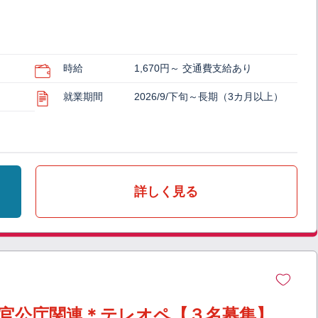
時給
1,670円～ 交通費支給あり
就業期間
2026/9/下旬～長期（3カ月以上）
詳しく見る
＞官公庁関連＊テレオペ【３名募集】