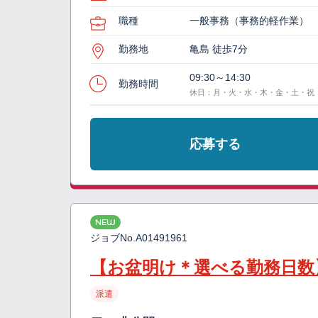
職種
一般事務（事務的軽作業）
勤務地
亀島 徒歩7分
09:30～14:30
勤務時間
休日：月・火・水・木・金・土・祝
応募する
NEW
ジョブNo.
A01491961
【お盆明け＊選べる勤務日数
派遣