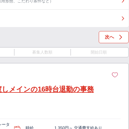
雇用形態、こだわり条件など）
次へ
募集人数順
開始日順
渡しメインの16時台退勤の事務
レータ
時給
1,350円～ 交通費支給あり