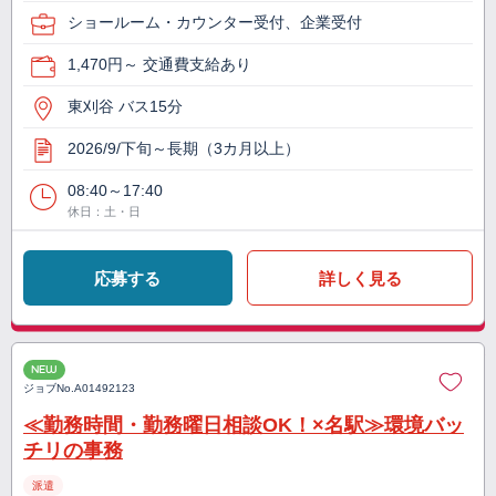
ショールーム・カウンター受付、企業受付
1,470円～ 交通費支給あり
東刈谷 バス15分
2026/9/下旬～長期（3カ月以上）
08:40～17:40
休日：土・日
応募する
詳しく見る
NEW
ジョブNo.
A01492123
≪勤務時間・勤務曜日相談OK！×名駅≫環境バッ
チリの事務
派遣