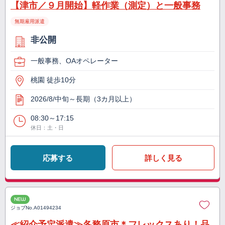
【津市／９月開始】軽作業（測定）と一般事務
無期雇用派遣
非公開
一般事務、OAオペレーター
桃園 徒歩10分
2026/8/中旬～長期（3カ月以上）
08:30～17:15
休日：土・日
応募する
詳しく見る
NEW
ジョブNo.
A01494234
≪紹介予定派遣≫各務原市＊フレックスあり！品