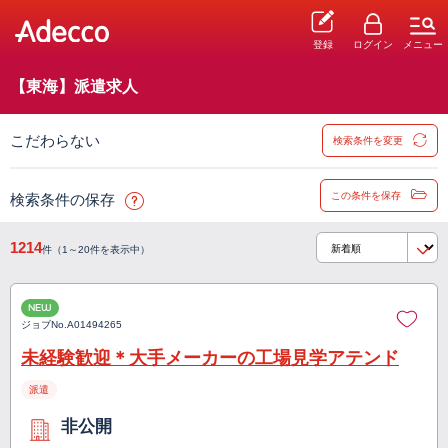
登録
ログイン
メニュー
【東海】派遣求人
こだわらない
検索条件を変更
この条件を保存
検索条件の保存
1214
件（1～20件を表示中）
NEW
ジョブNo.
A01494265
未経験歓迎＊大手メーカーの工場見学アテンド
派遣
非公開