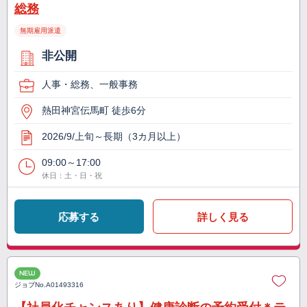
総務
無期雇用派遣
非公開
人事・総務、一般事務
熱田神宮伝馬町 徒歩6分
2026/9/上旬～長期（3カ月以上）
09:00～17:00
休日：土・日・祝
応募する
詳しく見る
NEW
ジョブNo.
A01493316