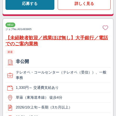
応募する
詳しく見る
NEW
ジョブNo.
A01493965
【未経験者歓迎／残業ほぼ無し】大手銀行／電話
でのご案内業務
派遣
非公開
テレオペ・コールセンター（テレオペ（受信））、一般
事務
1,330円～ 交通費支給あり
草薙（東海道本線） 徒歩4分
2026/10/上旬～長期（3カ月以上）