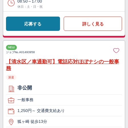
08:50～17:00
休日：土・日・祝
応募する
詳しく見る
NEW
ジョブNo.
A01493958
【清水区／車通勤可】電話応対ほぼナシの一般事
務
派遣
非公開
一般事務
1,250円～ 交通費支給あり
狐ヶ崎 徒歩13分