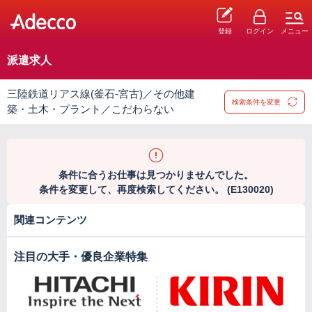
登録
ログイン
メニュー
派遣求人
三陸鉄道リアス線(釜石-宮古)／その他建
検索条件を変更
築・土木・プラント／こだわらない
条件に合うお仕事は見つかりませんでした。
条件を変更して、再度検索してください。 (E130020)
関連コンテンツ
注目の大手・優良企業特集