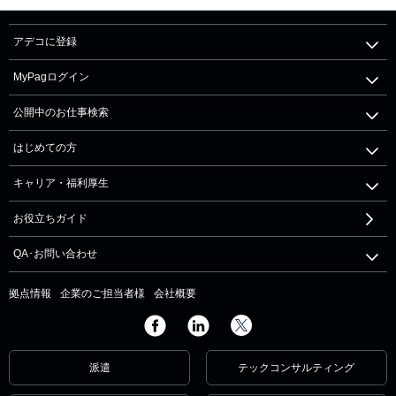
アデコに登録
MyPagログイン
公開中のお仕事検索
はじめての方
キャリア・福利厚生
お役立ちガイド
QA･お問い合わせ
拠点情報
企業のご担当者様
会社概要
派遣
テックコンサルティング