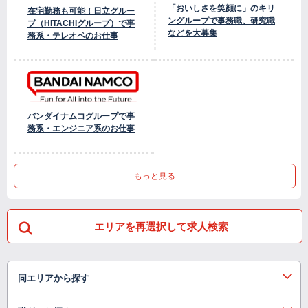
「おいしさを笑顔に」のキリ
在宅勤務も可能！日立グルー
ングループで事務職、研究職
プ（HITACHIグループ）で事
などを大募集
務系・テレオペのお仕事
バンダイナムコグループで事
務系・エンジニア系のお仕事
もっと見る
エリアを再選択して求人検索
同エリアから探す