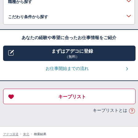
職種から探す
こだわり条件から探す
あなたの経験や希望に合ったお仕事情報をご紹介
まずはアデコに登録
（無料）
お仕事開始までの流れ
キープリスト
キープリストとは
アデコ派遣
東北
検索結果