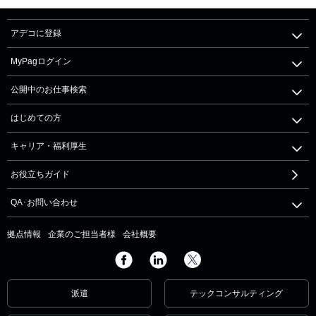
アデコに登録
MyPagログイン
公開中のお仕事検索
はじめての方
キャリア・福利厚生
お役立ちガイド
QA･お問い合わせ
拠点情報
企業のご担当者様
会社概要
派遣
テックコンサルティング