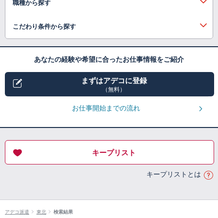
職種から探す
こだわり条件から探す
あなたの経験や希望に合ったお仕事情報をご紹介
まずはアデコに登録
（無料）
お仕事開始までの流れ
キープリスト
キープリストとは
アデコ派遣
東北
検索結果