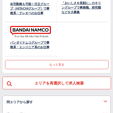
「おいしさを笑顔に」のキリ
在宅勤務も可能！日立グルー
ングループで事務職、研究職
プ（HITACHIグループ）で事
などを大募集
務系・テレオペのお仕事
バンダイナムコグループで事
務系・エンジニア系のお仕事
もっと見る
エリアを再選択して求人検索
同エリアから探す