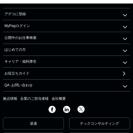
アデコに登録
MyPagログイン
公開中のお仕事検索
はじめての方
キャリア・福利厚生
お役立ちガイド
QA･お問い合わせ
拠点情報
企業のご担当者様
会社概要
派遣
テックコンサルティング