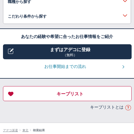
職種から探す
こだわり条件から探す
あなたの経験や希望に合ったお仕事情報をご紹介
まずはアデコに登録
（無料）
お仕事開始までの流れ
キープリスト
キープリストとは
アデコ派遣
東北
検索結果