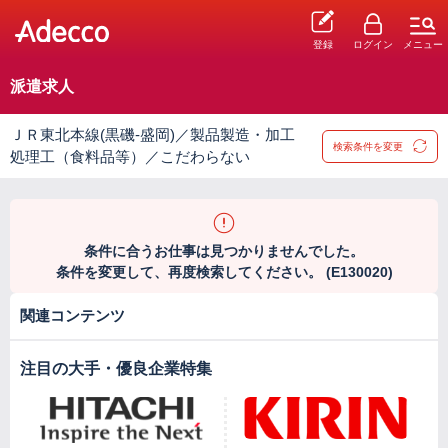
登録
ログイン
メニュー
派遣求人
ＪＲ東北本線(黒磯-盛岡)／製品製造・加工
検索条件を変更
処理工（食料品等）／こだわらない
条件に合うお仕事は見つかりませんでした。
条件を変更して、再度検索してください。 (E130020)
関連コンテンツ
注目の大手・優良企業特集