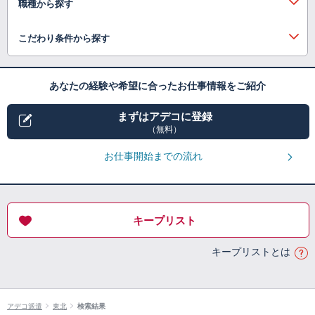
職種から探す
こだわり条件から探す
あなたの経験や希望に合ったお仕事情報をご紹介
まずはアデコに登録
（無料）
お仕事開始までの流れ
キープリスト
キープリストとは
アデコ派遣
東北
検索結果