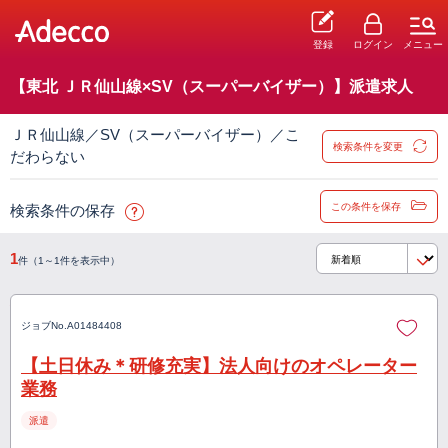
登録
ログイン
メニュー
【東北 ＪＲ仙山線×SV（スーパーバイザー）】派遣求人
ＪＲ仙山線／SV（スーパーバイザー）／こ
検索条件を変更
だわらない
この条件を保存
検索条件の保存
1
件（1～1件を表示中）
ジョブNo.
A01484408
【土日休み＊研修充実】法人向けのオペレーター
業務
派遣