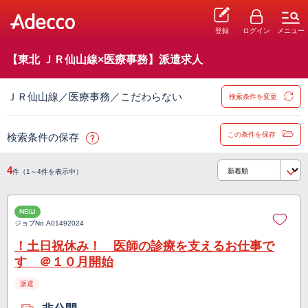
登録
ログイン
メニュー
【東北 ＪＲ仙山線×医療事務】派遣求人
ＪＲ仙山線／医療事務／こだわらない
検索条件を変更
この条件を保存
検索条件の保存
4
件（1～4件を表示中）
NEW
ジョブNo.
A01492024
！土日祝休み！ 医師の診療を支えるお仕事で
す ＠１０月開始
派遣