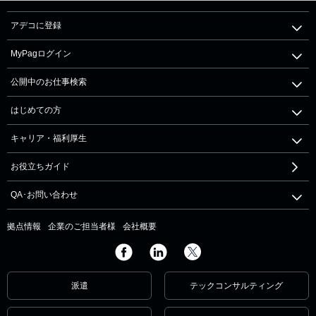
アデコに登録
MyPagログイン
公開中のお仕事検索
はじめての方
キャリア・福利厚生
お役立ちガイド
QA･お問い合わせ
拠点情報
企業のご担当者様
会社概要
派遣
テックコンサルティング