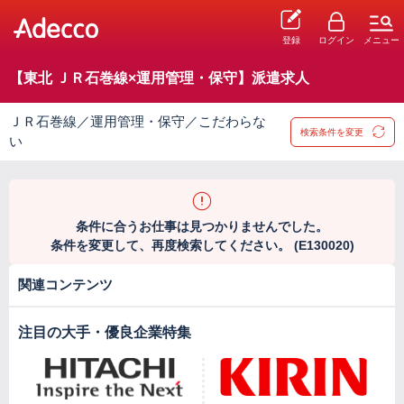
登録
ログイン
メニュー
【東北 ＪＲ石巻線×運用管理・保守】派遣求人
ＪＲ石巻線／運用管理・保守／こだわらな
検索条件を変更
い
条件に合うお仕事は見つかりませんでした。
条件を変更して、再度検索してください。 (E130020)
関連コンテンツ
注目の大手・優良企業特集