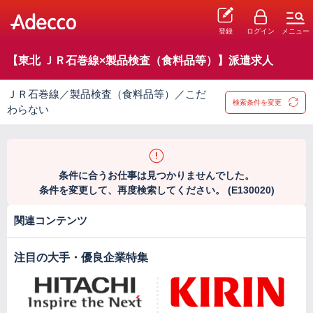
登録
ログイン
メニュー
【東北 ＪＲ石巻線×製品検査（食料品等）】派遣求人
ＪＲ石巻線／製品検査（食料品等）／こだ
検索条件を変更
わらない
条件に合うお仕事は見つかりませんでした。
条件を変更して、再度検索してください。 (E130020)
関連コンテンツ
注目の大手・優良企業特集