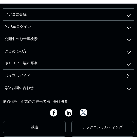
アデコに登録
MyPagログイン
公開中のお仕事検索
はじめての方
キャリア・福利厚生
お役立ちガイド
QA･お問い合わせ
拠点情報
企業のご担当者様
会社概要
派遣
テックコンサルティング