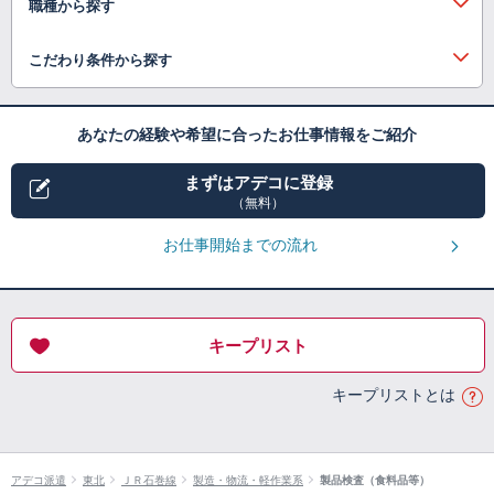
職種から探す
こだわり条件から探す
あなたの経験や希望に合ったお仕事情報をご紹介
まずはアデコに登録
（無料）
お仕事開始までの流れ
キープリスト
キープリストとは
アデコ派遣
東北
ＪＲ石巻線
製造・物流・軽作業系
製品検査（食料品等）