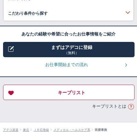
こだわり条件から探す
あなたの経験や希望に合ったお仕事情報をご紹介
まずはアデコに登録
（無料）
お仕事開始までの流れ
キープリスト
キープリストとは
アデコ派遣
東北
ＪＲ石巻線
メディカル・ヘルスケア系
医療事務