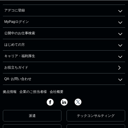
アデコに登録
MyPagログイン
公開中のお仕事検索
はじめての方
キャリア・福利厚生
お役立ちガイド
QA･お問い合わせ
拠点情報
企業のご担当者様
会社概要
派遣
テックコンサルティング