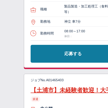
製品製造・加工処理工（食
職種
等）
勤務地
神立 車7分
08:00～17:00
勤務時間
休日：
応募する
ジョブNo.
A01465403
【土浦市】未経験者歓迎！大
派遣