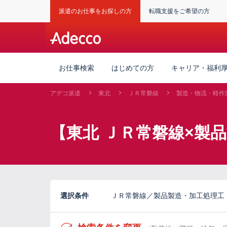
派遣のお仕事をお探しの方
転職支援をご希望の方
お仕事検索
はじめての方
キャリア・福利
アデコ派遣
東北
ＪＲ常磐線
製造・物流・軽作
【東北 ＪＲ常磐線×製
選択条件
ＪＲ常磐線／製品製造・加工処理工