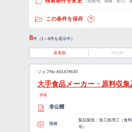
検索条件を変更
（勤務地、職種、給与、
この条件を保存
8
件（1～8件を表示中）
新着順
時給順
ジョブNo.
A01478630
大手食品メーカー・原料収集
派遣
非公開
製品製造・加工処理工（食
職種
等）