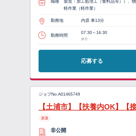
職種
製造・加工処理工（食料品等））、
軽作業（軽作業）
勤務地
内原 車13分
07:30～16:30
勤務時間
休日：
応募する
ジョブNo.
A01465749
【土浦市】【扶養内OK】【
派遣
非公開