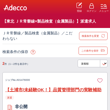
登録
ログイン
メニュー
【東北 ＪＲ常磐線×製品検査（金属製品）】派遣求人
ＪＲ常磐線／製品検査（金属製品）／こだ
検索条件を変更
わらない
この条件を保存
検索条件の保存
2
件（1～2件を表示中）
ジョブNo.
A01476000
【土浦市/未経験OK！】品質管理部門の実験補助
派遣
非公開