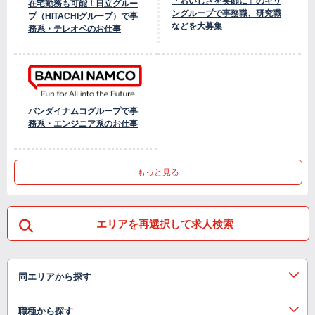
「おいしさを笑顔に」のキリ
在宅勤務も可能！日立グルー
ングループで事務職、研究職
プ（HITACHIグループ）で事
などを大募集
務系・テレオペのお仕事
バンダイナムコグループで事
務系・エンジニア系のお仕事
もっと見る
エリアを再選択して求人検索
同エリアから探す
職種から探す