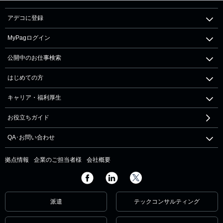
アデコに登録
MyPagログイン
公開中のお仕事検索
はじめての方
キャリア・福利厚生
お役立ちガイド
QA･お問い合わせ
拠点情報
企業のご担当者様
会社概要
派遣
テックコンサルティング