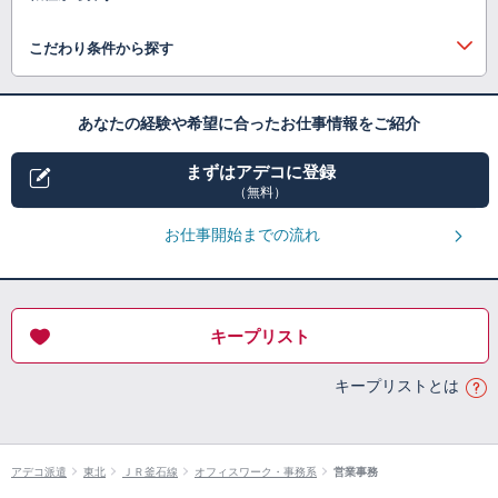
こだわり条件から探す
あなたの経験や希望に合ったお仕事情報をご紹介
まずはアデコに登録
（無料）
お仕事開始までの流れ
キープリスト
キープリストとは
アデコ派遣
東北
ＪＲ釜石線
オフィスワーク・事務系
営業事務