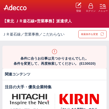
登録
ログイン
メニュー
【東北 ＪＲ釜石線×営業事務】派遣求人
ＪＲ釜石線／営業事務／こだわらない
検索条件を変更
条件に合うお仕事は見つかりませんでした。
条件を変更して、再度検索してください。 (E130020)
関連コンテンツ
注目の大手・優良企業特集