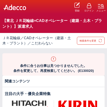
登録
ログイン
メニュー
【東北 ＪＲ花輪線×CADオペレーター（建築・土木・プラ
ント）】派遣求人
ＪＲ花輪線／CADオペレーター（建築・土
検索条件を変更
木・プラント）／こだわらない
条件に合うお仕事は見つかりませんでした。
条件を変更して、再度検索してください。 (E130020)
関連コンテンツ
注目の大手・優良企業特集