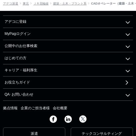
アデコ派遣
東北
ＪＲ花輪線
建築・土木・プラント系
CADオペレーター（建築・土木
アデコに登録
MyPagログイン
公開中のお仕事検索
はじめての方
キャリア・福利厚生
お役立ちガイド
QA･お問い合わせ
拠点情報
企業のご担当者様
会社概要
派遣
テックコンサルティング