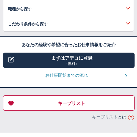
職種から探す
こだわり条件から探す
あなたの経験や希望に合ったお仕事情報をご紹介
まずはアデコに登録
（無料）
お仕事開始までの流れ
キープリスト
キープリストとは