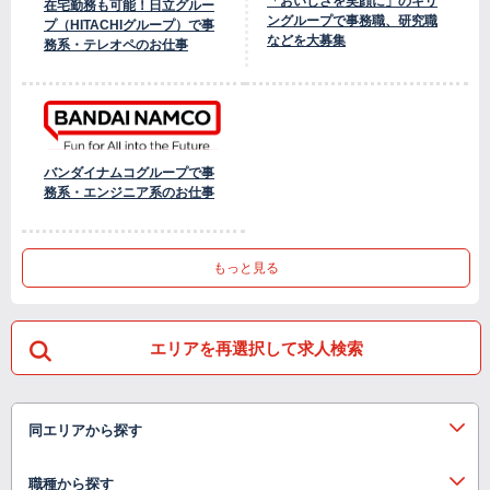
「おいしさを笑顔に」のキリ
在宅勤務も可能！日立グルー
ングループで事務職、研究職
プ（HITACHIグループ）で事
などを大募集
務系・テレオペのお仕事
バンダイナムコグループで事
務系・エンジニア系のお仕事
もっと見る
エリアを再選択して求人検索
同エリアから探す
職種から探す