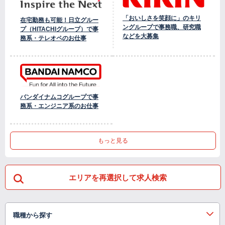
「おいしさを笑顔に」のキリ
在宅勤務も可能！日立グルー
ングループで事務職、研究職
プ（HITACHIグループ）で事
などを大募集
務系・テレオペのお仕事
バンダイナムコグループで事
務系・エンジニア系のお仕事
もっと見る
エリアを再選択して求人検索
職種から探す