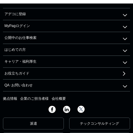
アデコに登録
MyPagログイン
公開中のお仕事検索
はじめての方
キャリア・福利厚生
お役立ちガイド
QA･お問い合わせ
拠点情報
企業のご担当者様
会社概要
派遣
テックコンサルティング