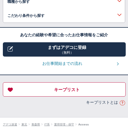
職種から探す
こだわり条件から探す
あなたの経験や希望に合ったお仕事情報をご紹介
まずはアデコに登録
（無料）
お仕事開始までの流れ
キープリスト
キープリストとは
アデコ派遣
東北
青森県
IT系
運用管理・保守
Access