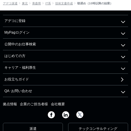
アデコ派遣
東北
青森県
IT系
技術文書作成
朝遅め（10時以降の始業）
アデコに登録
MyPagログイン
公開中のお仕事検索
はじめての方
キャリア・福利厚生
お役立ちガイド
QA･お問い合わせ
拠点情報
企業のご担当者様
会社概要
派遣
テックコンサルティング