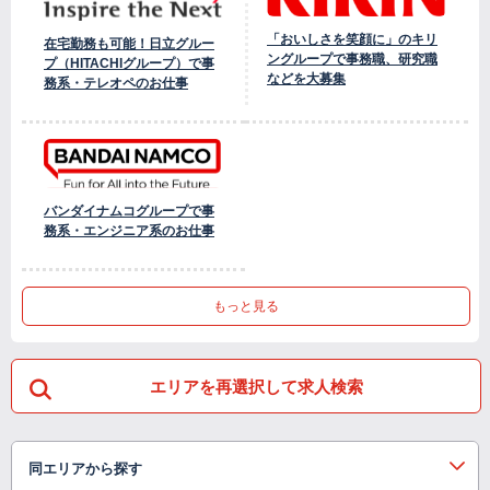
「おいしさを笑顔に」のキリ
在宅勤務も可能！日立グルー
ングループで事務職、研究職
プ（HITACHIグループ）で事
などを大募集
務系・テレオペのお仕事
バンダイナムコグループで事
務系・エンジニア系のお仕事
もっと見る
エリアを再選択して求人検索
同エリアから探す