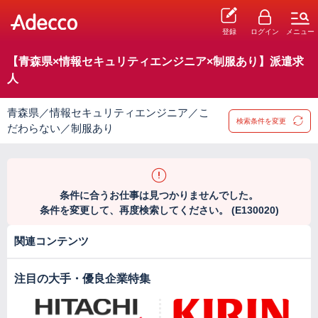
登録
ログイン
メニュー
【青森県×情報セキュリティエンジニア×制服あり】派遣求
人
青森県／情報セキュリティエンジニア／こ
検索条件を変更
だわらない／制服あり
条件に合うお仕事は見つかりませんでした。
条件を変更して、再度検索してください。 (E130020)
関連コンテンツ
注目の大手・優良企業特集