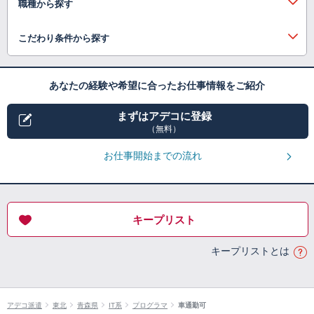
職種から探す
こだわり条件から探す
あなたの経験や希望に合ったお仕事情報をご紹介
まずはアデコに登録
（無料）
お仕事開始までの流れ
キープリスト
キープリストとは
アデコ派遣
東北
青森県
IT系
プログラマ
車通勤可