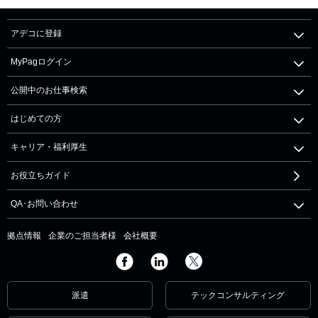
アデコに登録
MyPagログイン
公開中のお仕事検索
はじめての方
キャリア・福利厚生
お役立ちガイド
QA･お問い合わせ
拠点情報
企業のご担当者様
会社概要
派遣
テックコンサルティング