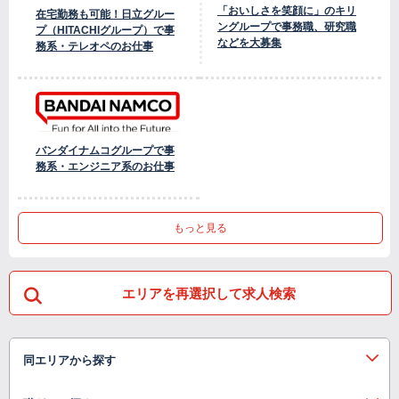
「おいしさを笑顔に」のキリ
在宅勤務も可能！日立グルー
ングループで事務職、研究職
プ（HITACHIグループ）で事
などを大募集
務系・テレオペのお仕事
バンダイナムコグループで事
務系・エンジニア系のお仕事
もっと見る
エリアを再選択して求人検索
同エリアから探す