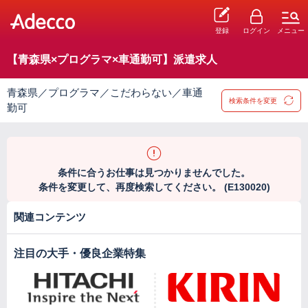
登録
ログイン
メニュー
【青森県×プログラマ×車通勤可】派遣求人
青森県／プログラマ／こだわらない／車通
検索条件を変更
勤可
条件に合うお仕事は見つかりませんでした。
条件を変更して、再度検索してください。 (E130020)
関連コンテンツ
注目の大手・優良企業特集