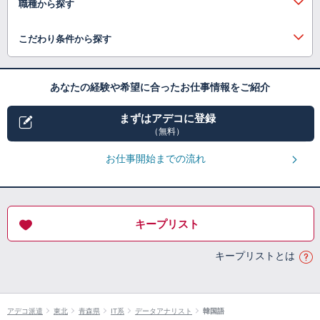
職種から探す
こだわり条件から探す
あなたの経験や希望に合ったお仕事情報をご紹介
まずはアデコに登録
（無料）
お仕事開始までの流れ
キープリスト
キープリストとは
アデコ派遣
東北
青森県
IT系
データアナリスト
韓国語