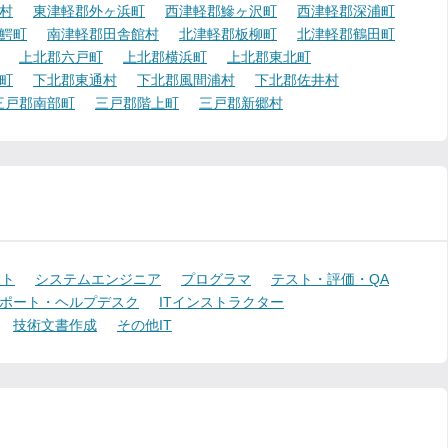
村
東津軽郡外ヶ浜町
西津軽郡鰺ヶ沢町
西津軽郡深浦町
鰐町
南津軽郡田舎館村
北津軽郡板柳町
北津軽郡鶴田町
上北郡六戸町
上北郡横浜町
上北郡東北町
町
下北郡東通村
下北郡風間浦村
下北郡佐井村
三戸郡南部町
三戸郡階上町
三戸郡新郷村
ント
システムエンジニア
プログラマ
テスト・評価・QA
ポート・ヘルプデスク
ITインストラクター
技術文書作成
その他IT