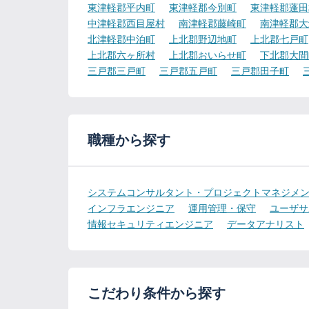
東津軽郡平内町
東津軽郡今別町
東津軽郡蓬田
中津軽郡西目屋村
南津軽郡藤崎町
南津軽郡大
北津軽郡中泊町
上北郡野辺地町
上北郡七戸町
上北郡六ヶ所村
上北郡おいらせ町
下北郡大間
三戸郡三戸町
三戸郡五戸町
三戸郡田子町
職種から探す
システムコンサルタント・プロジェクトマネジメ
インフラエンジニア
運用管理・保守
ユーザサ
情報セキュリティエンジニア
データアナリスト
こだわり条件から探す