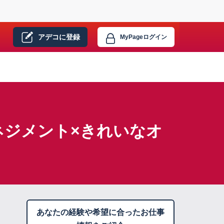
アデコに
登録
MyPage
ログイン
ネジメント×きれいなオ
あなたの経験や希望に合ったお仕事