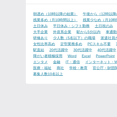
朝遅め（10時以降の始業）
午後から（12時以
残業多め（月10時間以上）
残業少なめ（月10
土日休み
平日休み・シフト勤務
土日祝のみ
大手企業
外資系企業
駅から5分以内
車通勤
研修あり
少人数（5名以下）の職場
派遣社員
女性比率高め
定型業務多め
PCスキル不要
駅直結
20代活躍中
30代活躍中
40代活躍中
障がい者積極採用
Word
Excel
PowerPoint
エンタメ
金融
IT・通信
インターネット・W
医療・福祉
商社
学校・教育
官公庁・財団
募集人数10名以上