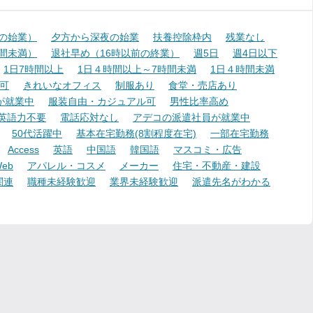
降の始業）
夕方から深夜の始業
扶養控除枠内
残業なし
時間未満）
退社早め（16時以前の終業）
週5日
週4日以下
1日7時間以上
1日４時間以上～7時間未満
1日４時間未満
可
きれいなオフィス
制服あり
食堂・売店あり
が就業中
服装自由・カジュアル可
男性比率高め
英語力不要
電話応対なし
アデコの派遣社員が就業中
50代活躍中
基本在宅勤務(8割程度在宅)
一部在宅勤務
Access
英語
中国語
韓国語
マスコミ・広告
eb
アパレル・コスメ
メーカー
住宅・不動産・建設
関連
職種未経験歓迎
業界未経験歓迎
派遣先名がわかる