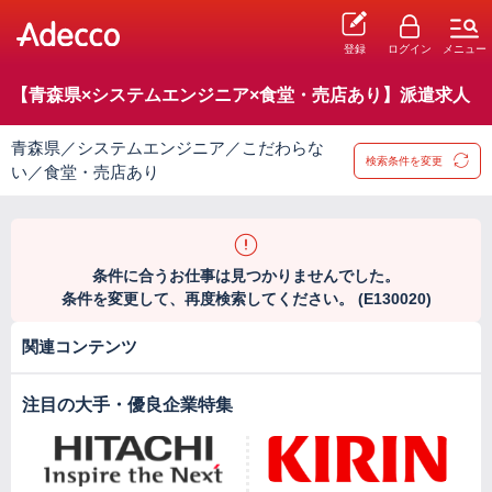
登録
ログイン
メニュー
【青森県×システムエンジニア×食堂・売店あり】派遣求人
青森県／システムエンジニア／こだわらな
検索条件を変更
い／食堂・売店あり
条件に合うお仕事は見つかりませんでした。
条件を変更して、再度検索してください。 (E130020)
関連コンテンツ
注目の大手・優良企業特集