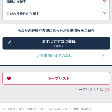
職種から探す
こだわり条件から探す
あなたの経験や希望に合ったお仕事情報をご紹介
まずはアデコに登録
（無料）
お仕事開始までの流れ
キープリスト
キープリストとは
アデコ派遣
東北
青森県
IT系
システムエンジニア
食堂・売店あり