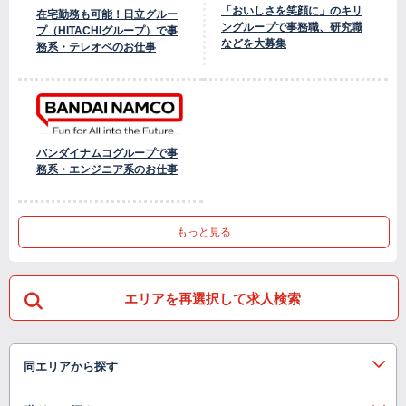
「おいしさを笑顔に」のキリ
在宅勤務も可能！日立グルー
ングループで事務職、研究職
プ（HITACHIグループ）で事
などを大募集
務系・テレオペのお仕事
バンダイナムコグループで事
務系・エンジニア系のお仕事
もっと見る
エリアを再選択して求人検索
同エリアから探す