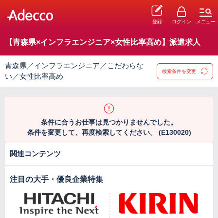
登録
ログイン
メニュー
【青森県×インフラエンジニア×女性比率高め】派遣求人
青森県／インフラエンジニア／こだわらな
検索条件を変更
い／女性比率高め
条件に合うお仕事は見つかりませんでした。
条件を変更して、再度検索してください。 (E130020)
関連コンテンツ
注目の大手・優良企業特集