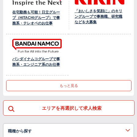
「おいしさを笑顔に」のキリ
在宅勤務も可能！日立グルー
ングループで事務職、研究職
プ（HITACHIグループ）で事
などを大募集
務系・テレオペのお仕事
バンダイナムコグループで事
務系・エンジニア系のお仕事
もっと見る
エリアを再選択して求人検索
職種から探す