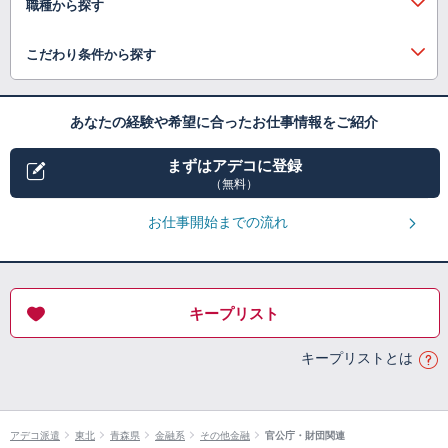
職種から探す
こだわり条件から探す
あなたの経験や希望に合ったお仕事情報をご紹介
まずはアデコに登録
（無料）
お仕事開始までの流れ
キープリスト
キープリストとは
アデコ派遣
東北
青森県
金融系
その他金融
官公庁・財団関連