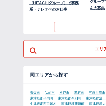
グループ
（HITACHIグループ）で事務
を大募集
系・テレオペのお仕事
エリ
同エリアから探す
青森市
弘前市
八戸市
黒石市
五所川原市
東津軽郡平内町
東津軽郡今別町
東津軽郡蓬田
中津軽郡西目屋村
南津軽郡藤崎町
南津軽郡大