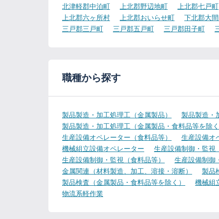
北津軽郡中泊町
上北郡野辺地町
上北郡七戸町
上北郡六ヶ所村
上北郡おいらせ町
下北郡大間
三戸郡三戸町
三戸郡五戸町
三戸郡田子町
職種から探す
製品製造・加工処理工（金属製品）
製品製造・
製品製造・加工処理工（金属製品・食料品等を除
生産設備オペレーター（食料品等）
生産設備オ
機械組立設備オペレーター
生産設備制御・監視
生産設備制御・監視（食料品等）
生産設備制御
金属関連（材料製造、加工、溶接・溶断）
製品
製品検査（金属製品・食料品等を除く）
機械組
物流系軽作業