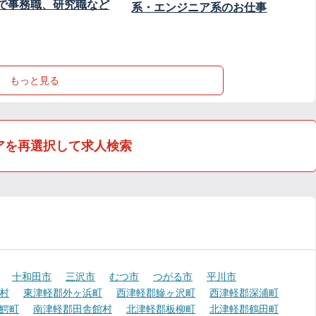
で事務職、研究職など
系・エンジニア系のお仕事
もっと見る
アを再選択して求人検索
十和田市
三沢市
むつ市
つがる市
平川市
村
東津軽郡外ヶ浜町
西津軽郡鰺ヶ沢町
西津軽郡深浦町
鰐町
南津軽郡田舎館村
北津軽郡板柳町
北津軽郡鶴田町