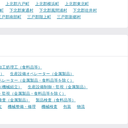
上北郡六戸町
上北郡横浜町
上北郡東北町
町
下北郡東通村
下北郡風間浦村
下北郡佐井村
三戸郡南部町
三戸郡階上町
三戸郡新郷村
加工処理工（食料品等）
く）
生産設備オペレーター（金属製品）
ペレーター（金属製品・食料品等を除く）
（機械組立）
生産設備制御・監視（金属製品）
・監視（金属製品・食料品等を除く）
検査（金属製品）
製品検査（食料品等）
立
機械整備・修理
機械検査
包装
物流