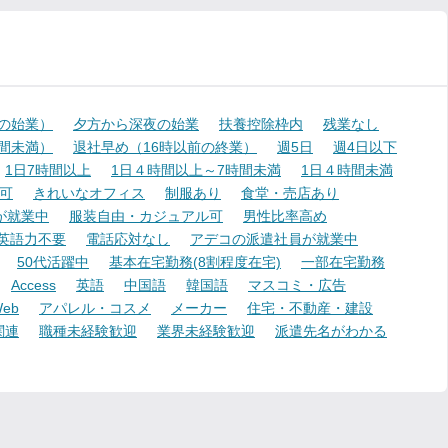
降の始業）
夕方から深夜の始業
扶養控除枠内
残業なし
時間未満）
退社早め（16時以前の終業）
週5日
週4日以下
1日7時間以上
1日４時間以上～7時間未満
1日４時間未満
可
きれいなオフィス
制服あり
食堂・売店あり
が就業中
服装自由・カジュアル可
男性比率高め
英語力不要
電話応対なし
アデコの派遣社員が就業中
50代活躍中
基本在宅勤務(8割程度在宅)
一部在宅勤務
Access
英語
中国語
韓国語
マスコミ・広告
eb
アパレル・コスメ
メーカー
住宅・不動産・建設
関連
職種未経験歓迎
業界未経験歓迎
派遣先名がわかる