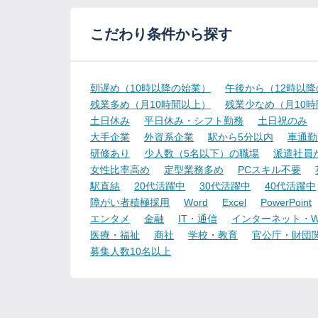
こだわり条件から探す
朝遅め（10時以降の始業）
午後から（12時以
残業多め（月10時間以上）
残業少なめ（月10
土日休み
平日休み・シフト勤務
土日祝のみ
大手企業
外資系企業
駅から5分以内
車通勤
研修あり
少人数（5名以下）の職場
派遣社員
女性比率高め
定型業務多め
PCスキル不要
駅直結
20代活躍中
30代活躍中
40代活躍中
障がい者積極採用
Word
Excel
PowerPoint
エンタメ
金融
IT・通信
インターネット・W
医療・福祉
商社
学校・教育
官公庁・財団
募集人数10名以上