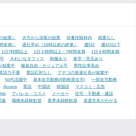
降の始業）
夕方から深夜の始業
扶養控除枠内
残業なし
時間未満）
退社早め（16時以前の終業）
週5日
週4日以下
1日7時間以上
1日４時間以上～7時間未満
1日４時間未満
可
きれいなオフィス
制服あり
食堂・売店あり
が就業中
服装自由・カジュアル可
男性比率高め
英語力不要
電話応対なし
アデコの派遣社員が就業中
50代活躍中
基本在宅勤務(8割程度在宅)
一部在宅勤務
Access
英語
中国語
韓国語
マスコミ・広告
eb
アパレル・コスメ
メーカー
住宅・不動産・建設
関連
職種未経験歓迎
業界未経験歓迎
派遣先名がわかる