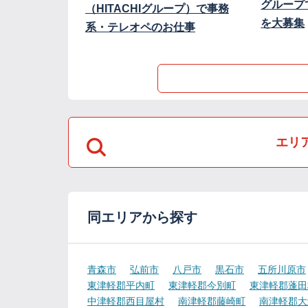
グループ
（HITACHIグループ）で事務
を大募集
系・テレオペのお仕事
エリ
同エリアから探す
青森市
弘前市
八戸市
黒石市
五所川原市
東津軽郡平内町
東津軽郡今別町
東津軽郡蓬田
中津軽郡西目屋村
南津軽郡藤崎町
南津軽郡大