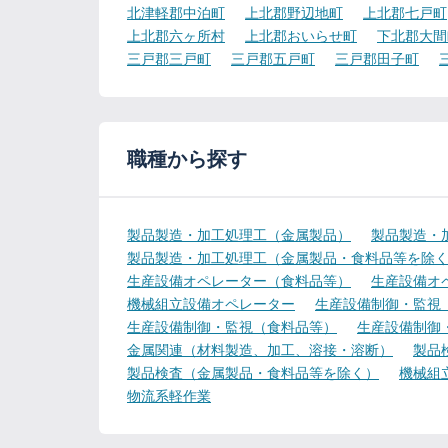
北津軽郡中泊町
上北郡野辺地町
上北郡七戸町
上北郡六ヶ所村
上北郡おいらせ町
下北郡大間
三戸郡三戸町
三戸郡五戸町
三戸郡田子町
職種から探す
製品製造・加工処理工（金属製品）
製品製造・
製品製造・加工処理工（金属製品・食料品等を除
生産設備オペレーター（食料品等）
生産設備オ
機械組立設備オペレーター
生産設備制御・監視
生産設備制御・監視（食料品等）
生産設備制御
金属関連（材料製造、加工、溶接・溶断）
製品
製品検査（金属製品・食料品等を除く）
機械組
物流系軽作業