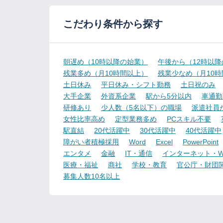
こだわり条件から探す
朝遅め（10時以降の始業）
午後から（12時以
残業多め（月10時間以上）
残業少なめ（月10
土日休み
平日休み・シフト勤務
土日祝のみ
大手企業
外資系企業
駅から5分以内
車通勤
研修あり
少人数（5名以下）の職場
派遣社員
女性比率高め
定型業務多め
PCスキル不要
駅直結
20代活躍中
30代活躍中
40代活躍中
障がい者積極採用
Word
Excel
PowerPoint
エンタメ
金融
IT・通信
インターネット・W
医療・福祉
商社
学校・教育
官公庁・財団
募集人数10名以上