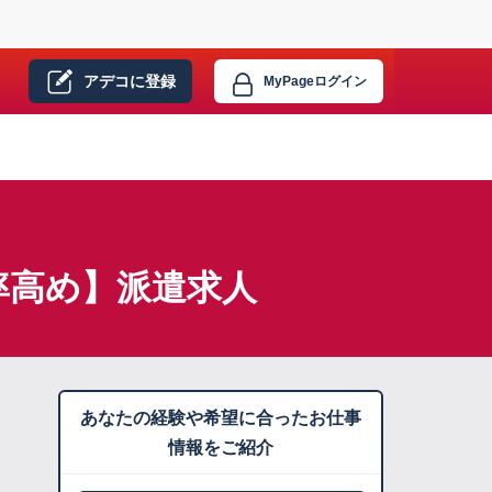
アデコに
登録
MyPage
ログイン
率高め】派遣求人
あなたの経験や希望に合ったお仕事
情報をご紹介