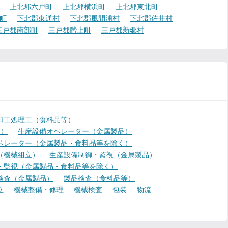
上北郡六戸町
上北郡横浜町
上北郡東北町
町
下北郡東通村
下北郡風間浦村
下北郡佐井村
三戸郡南部町
三戸郡階上町
三戸郡新郷村
加工処理工（食料品等）
く）
生産設備オペレーター（金属製品）
ペレーター（金属製品・食料品等を除く）
（機械組立）
生産設備制御・監視（金属製品）
・監視（金属製品・食料品等を除く）
検査（金属製品）
製品検査（食料品等）
立
機械整備・修理
機械検査
包装
物流