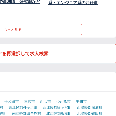
で事務職、研究職など
系・エンジニア系のお仕事
もっと見る
アを再選択して求人検索
十和田市
三沢市
むつ市
つがる市
平川市
村
東津軽郡外ヶ浜町
西津軽郡鰺ヶ沢町
西津軽郡深浦町
鰐町
南津軽郡田舎館村
北津軽郡板柳町
北津軽郡鶴田町