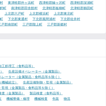
村
東津軽郡外ヶ浜町
西津軽郡鰺ヶ沢町
西津軽郡深浦町
鰐町
南津軽郡田舎館村
北津軽郡板柳町
北津軽郡鶴田町
上北郡六戸町
上北郡横浜町
上北郡東北町
町
下北郡東通村
下北郡風間浦村
下北郡佐井村
三戸郡南部町
三戸郡階上町
三戸郡新郷村
加工処理工（食料品等）
く）
生産設備オペレーター（金属製品）
ペレーター（金属製品・食料品等を除く）
（機械組立）
生産設備制御・監視（金属製品）
・監視（金属製品・食料品等を除く）
検査（金属製品）
製品検査（食料品等）
立
機械整備・修理
機械検査
包装
物流