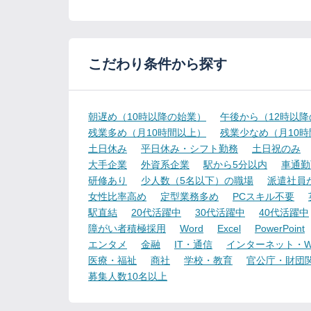
こだわり条件から探す
朝遅め（10時以降の始業）
午後から（12時以
残業多め（月10時間以上）
残業少なめ（月10
土日休み
平日休み・シフト勤務
土日祝のみ
大手企業
外資系企業
駅から5分以内
車通勤
研修あり
少人数（5名以下）の職場
派遣社員
女性比率高め
定型業務多め
PCスキル不要
駅直結
20代活躍中
30代活躍中
40代活躍中
障がい者積極採用
Word
Excel
PowerPoint
エンタメ
金融
IT・通信
インターネット・W
医療・福祉
商社
学校・教育
官公庁・財団
募集人数10名以上