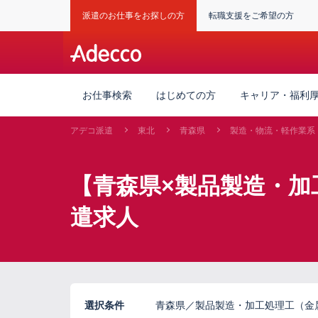
派遣のお仕事をお探しの方
転職支援をご希望の方
お仕事検索
はじめての方
キャリア・福利
アデコ派遣
東北
青森県
製造・物流・軽作業系
【青森県×製品製造・加
遣求人
選択条件
青森県／製品製造・加工処理工（金