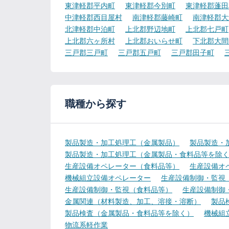
東津軽郡平内町
東津軽郡今別町
東津軽郡蓬田
中津軽郡西目屋村
南津軽郡藤崎町
南津軽郡大
北津軽郡中泊町
上北郡野辺地町
上北郡七戸町
上北郡六ヶ所村
上北郡おいらせ町
下北郡大間
三戸郡三戸町
三戸郡五戸町
三戸郡田子町
職種から探す
製品製造・加工処理工（金属製品）
製品製造・
製品製造・加工処理工（金属製品・食料品等を除
生産設備オペレーター（食料品等）
生産設備オ
機械組立設備オペレーター
生産設備制御・監視
生産設備制御・監視（食料品等）
生産設備制御
金属関連（材料製造、加工、溶接・溶断）
製品
製品検査（金属製品・食料品等を除く）
機械組
物流系軽作業