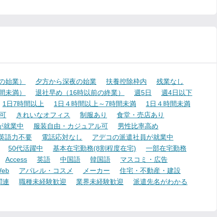
降の始業）
夕方から深夜の始業
扶養控除枠内
残業なし
時間未満）
退社早め（16時以前の終業）
週5日
週4日以下
1日7時間以上
1日４時間以上～7時間未満
1日４時間未満
可
きれいなオフィス
制服あり
食堂・売店あり
が就業中
服装自由・カジュアル可
男性比率高め
英語力不要
電話応対なし
アデコの派遣社員が就業中
50代活躍中
基本在宅勤務(8割程度在宅)
一部在宅勤務
Access
英語
中国語
韓国語
マスコミ・広告
eb
アパレル・コスメ
メーカー
住宅・不動産・建設
関連
職種未経験歓迎
業界未経験歓迎
派遣先名がわかる