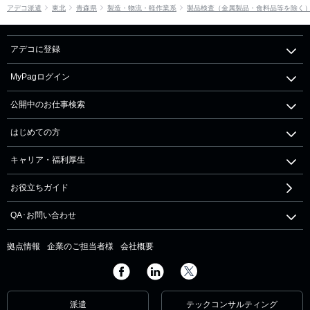
アデコ派遣
東北
青森県
製造・物流・軽作業系
製品検査（金属製品・食料品等を除く
アデコに登録
MyPagログイン
公開中のお仕事検索
はじめての方
キャリア・福利厚生
お役立ちガイド
QA･お問い合わせ
拠点情報
企業のご担当者様
会社概要
派遣
テックコンサルティング