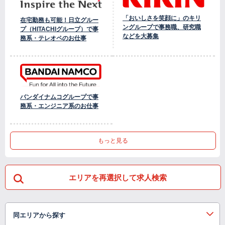
「おいしさを笑顔に」のキリ
在宅勤務も可能！日立グルー
ングループで事務職、研究職
プ（HITACHIグループ）で事
などを大募集
務系・テレオペのお仕事
バンダイナムコグループで事
務系・エンジニア系のお仕事
もっと見る
エリアを再選択して求人検索
同エリアから探す