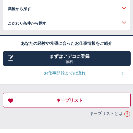
職種から探す
こだわり条件から探す
あなたの経験や希望に合ったお仕事情報をご紹介
まずはアデコに登録
（無料）
お仕事開始までの流れ
キープリスト
キープリストとは