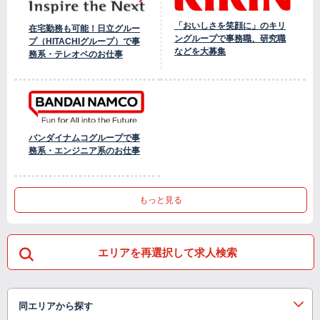
「おいしさを笑顔に」のキリ
在宅勤務も可能！日立グルー
ングループで事務職、研究職
プ（HITACHIグループ）で事
などを大募集
務系・テレオペのお仕事
バンダイナムコグループで事
務系・エンジニア系のお仕事
もっと見る
エリアを再選択して求人検索
同エリアから探す