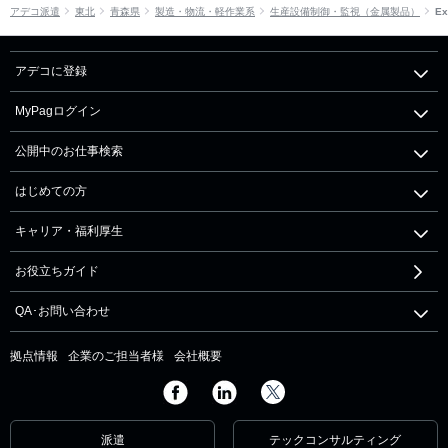
アデコ派遣
東北
青森県
製造・物流・軽作業系
生産設備制御・監視（金属製品）
Ex
アデコに登録
MyPagログイン
公開中のお仕事検索
はじめての方
キャリア・福利厚生
お役立ちガイド
QA･お問い合わせ
拠点情報
企業のご担当者様
会社概要
派遣
テックコンサルティング