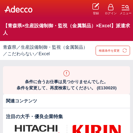
登録
ログイン
メニュー
【青森県×生産設備制御・監視（金属製品）×Excel】派遣求
人
青森県／生産設備制御・監視（金属製品）
検索条件を変更
／こだわらない／Excel
条件に合うお仕事は見つかりませんでした。
条件を変更して、再度検索してください。 (E130020)
関連コンテンツ
注目の大手・優良企業特集