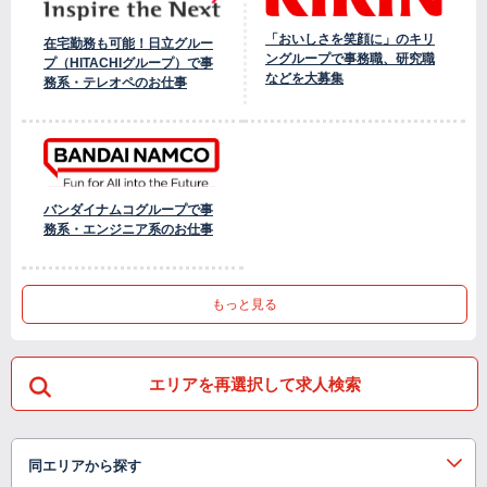
「おいしさを笑顔に」のキリ
在宅勤務も可能！日立グルー
ングループで事務職、研究職
プ（HITACHIグループ）で事
などを大募集
務系・テレオペのお仕事
バンダイナムコグループで事
務系・エンジニア系のお仕事
もっと見る
エリアを再選択して求人検索
同エリアから探す