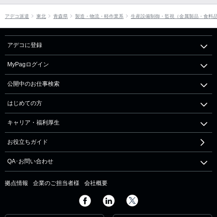
アデコ派遣
東北
青森県
製造・物流・軽作業系
生産設備制御・監視（金属製品・食料
アデコに登録
MyPagログイン
公開中のお仕事検索
はじめての方
キャリア・福利厚生
お役立ちガイド
QA･お問い合わせ
拠点情報
企業のご担当者様
会社概要