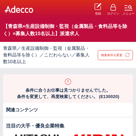
登録
ログイン
メニュー
【青森県×生産設備制御・監視（金属製品・食料品等を除
く）×募集人数10名以上】派遣求人
青森県／生産設備制御・監視（金属製品・
食料品等を除く）／こだわらない／募集人
検索条件を変更
数10名以上
条件に合うお仕事は見つかりませんでした。
条件を変更して、再度検索してください。 (E130020)
関連コンテンツ
注目の大手・優良企業特集