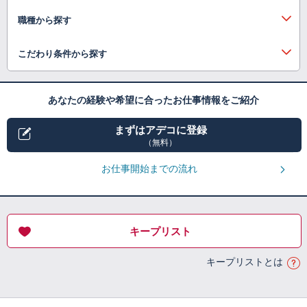
職種から探す
こだわり条件から探す
あなたの経験や希望に合ったお仕事情報をご紹介
まずはアデコに登録
（無料）
お仕事開始までの流れ
キープリスト
キープリストとは