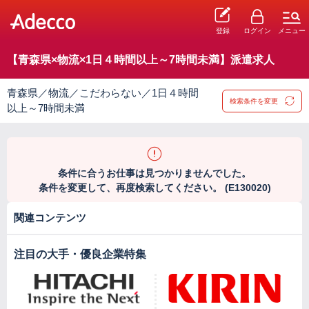
登録
ログイン
メニュー
【青森県×物流×1日４時間以上～7時間未満】派遣求人
青森県／物流／こだわらない／1日４時間
検索条件を変更
以上～7時間未満
条件に合うお仕事は見つかりませんでした。
条件を変更して、再度検索してください。 (E130020)
関連コンテンツ
注目の大手・優良企業特集