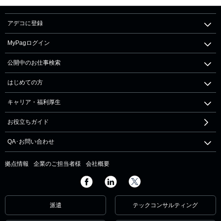
アデコに登録
MyPagログイン
公開中のお仕事検索
はじめての方
キャリア・福利厚生
お役立ちガイド
QA･お問い合わせ
拠点情報
企業のご担当者様
会社概要
派遣
テックコンサルティング