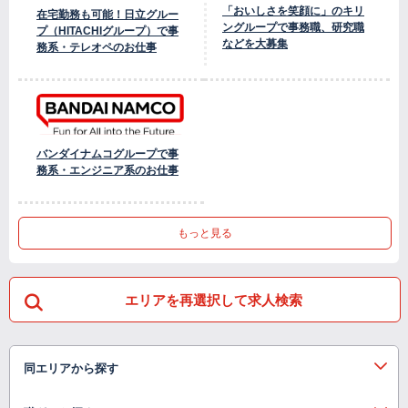
「おいしさを笑顔に」のキリ
在宅勤務も可能！日立グルー
ングループで事務職、研究職
プ（HITACHIグループ）で事
などを大募集
務系・テレオペのお仕事
バンダイナムコグループで事
務系・エンジニア系のお仕事
もっと見る
エリアを再選択して求人検索
同エリアから探す