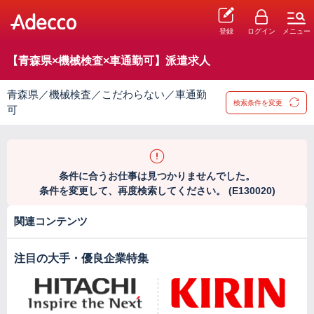
登録
ログイン
メニュー
【青森県×機械検査×車通勤可】派遣求人
青森県／機械検査／こだわらない／車通勤
検索条件を変更
可
条件に合うお仕事は見つかりませんでした。
条件を変更して、再度検索してください。 (E130020)
関連コンテンツ
注目の大手・優良企業特集