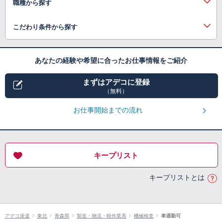
職種から探す
こだわり条件から探す
あなたの経験や希望に合ったお仕事情報をご紹介
まずはアデコに登録
（無料）
お仕事開始までの流れ
キープリスト
キープリストとは
アデコ派遣
東北
青森県
製造・物流・軽作業系
機械検査
車通勤可