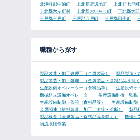
北津軽郡中泊町
上北郡野辺地町
上北郡七戸町
上北郡六ヶ所村
上北郡おいらせ町
下北郡大間
三戸郡三戸町
三戸郡五戸町
三戸郡田子町
職種から探す
製品製造・加工処理工（金属製品）
製品製造・
製品製造・加工処理工（金属製品・食料品等を除
生産設備オペレーター（食料品等）
生産設備オ
機械組立設備オペレーター
生産設備制御・監視
生産設備制御・監視（食料品等）
生産設備制御
金属関連（材料製造、加工、溶接・溶断）
製品
製品検査（金属製品・食料品等を除く）
機械組
物流系軽作業