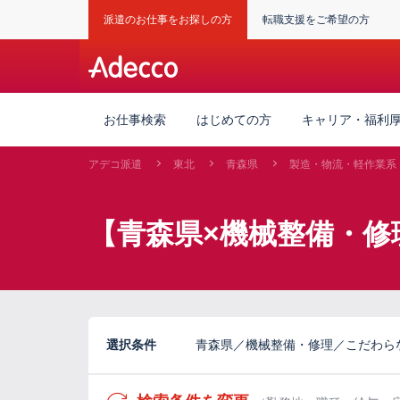
派遣のお仕事をお探しの方
転職支援をご希望の方
お仕事検索
はじめての方
キャリア・福利
アデコ派遣
東北
青森県
製造・物流・軽作業系
【青森県×機械整備・修
選択条件
青森県／機械整備・修理／こだわら