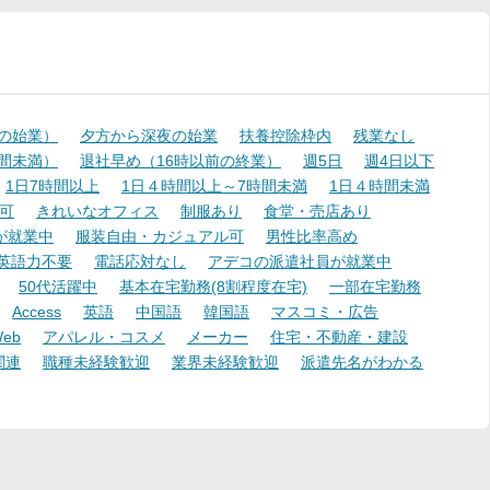
降の始業）
夕方から深夜の始業
扶養控除枠内
残業なし
時間未満）
退社早め（16時以前の終業）
週5日
週4日以下
1日7時間以上
1日４時間以上～7時間未満
1日４時間未満
可
きれいなオフィス
制服あり
食堂・売店あり
が就業中
服装自由・カジュアル可
男性比率高め
英語力不要
電話応対なし
アデコの派遣社員が就業中
50代活躍中
基本在宅勤務(8割程度在宅)
一部在宅勤務
Access
英語
中国語
韓国語
マスコミ・広告
eb
アパレル・コスメ
メーカー
住宅・不動産・建設
関連
職種未経験歓迎
業界未経験歓迎
派遣先名がわかる