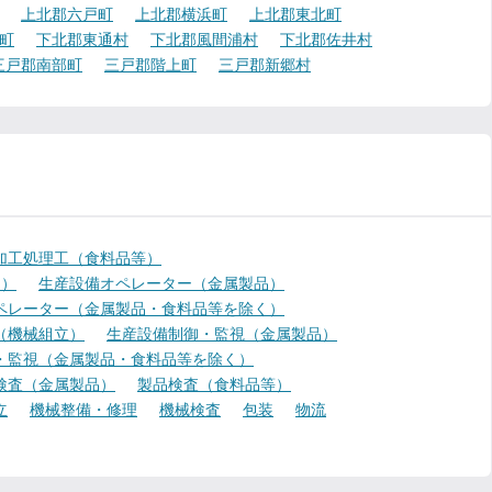
上北郡六戸町
上北郡横浜町
上北郡東北町
町
下北郡東通村
下北郡風間浦村
下北郡佐井村
三戸郡南部町
三戸郡階上町
三戸郡新郷村
加工処理工（食料品等）
く）
生産設備オペレーター（金属製品）
ペレーター（金属製品・食料品等を除く）
（機械組立）
生産設備制御・監視（金属製品）
・監視（金属製品・食料品等を除く）
検査（金属製品）
製品検査（食料品等）
立
機械整備・修理
機械検査
包装
物流