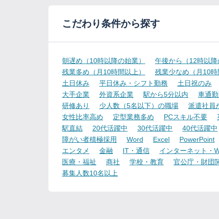
こだわり条件から探す
朝遅め（10時以降の始業）
午後から（12時以
残業多め（月10時間以上）
残業少なめ（月10
土日休み
平日休み・シフト勤務
土日祝のみ
大手企業
外資系企業
駅から5分以内
車通勤
研修あり
少人数（5名以下）の職場
派遣社員
女性比率高め
定型業務多め
PCスキル不要
駅直結
20代活躍中
30代活躍中
40代活躍中
障がい者積極採用
Word
Excel
PowerPoint
エンタメ
金融
IT・通信
インターネット・W
医療・福祉
商社
学校・教育
官公庁・財団
募集人数10名以上