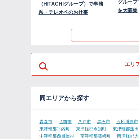
グループ
（HITACHIグループ）で事務
を大募集
系・テレオペのお仕事
エリ
同エリアから探す
青森市
弘前市
八戸市
黒石市
五所川原市
東津軽郡平内町
東津軽郡今別町
東津軽郡蓬田
中津軽郡西目屋村
南津軽郡藤崎町
南津軽郡大