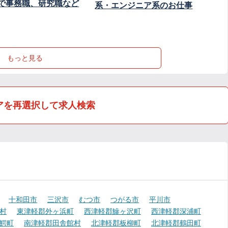
で事務職、研究職など
系・エンジニア系のお仕事
もっと見る
アを再選択して求人検索
十和田市
三沢市
むつ市
つがる市
平川市
村
東津軽郡外ヶ浜町
西津軽郡鰺ヶ沢町
西津軽郡深浦町
鰐町
南津軽郡田舎館村
北津軽郡板柳町
北津軽郡鶴田町