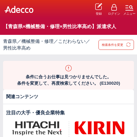
登録
ログイン
メニュー
【青森県×機械整備・修理×男性比率高め】派遣求人
青森県／機械整備・修理／こだわらない／
検索条件を変更
男性比率高め
条件に合うお仕事は見つかりませんでした。
条件を変更して、再度検索してください。 (E130020)
関連コンテンツ
注目の大手・優良企業特集