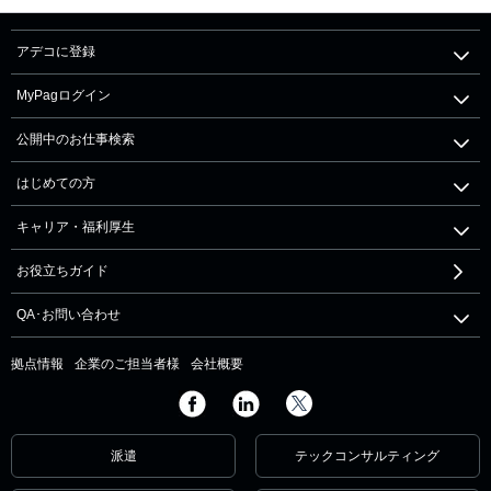
アデコに登録
MyPagログイン
公開中のお仕事検索
はじめての方
キャリア・福利厚生
お役立ちガイド
QA･お問い合わせ
拠点情報
企業のご担当者様
会社概要
派遣
テックコンサルティング