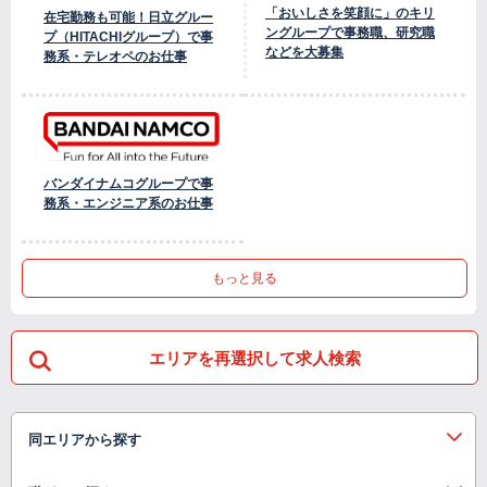
「おいしさを笑顔に」のキリ
在宅勤務も可能！日立グルー
ングループで事務職、研究職
プ（HITACHIグループ）で事
などを大募集
務系・テレオペのお仕事
バンダイナムコグループで事
務系・エンジニア系のお仕事
もっと見る
エリアを再選択して求人検索
同エリアから探す