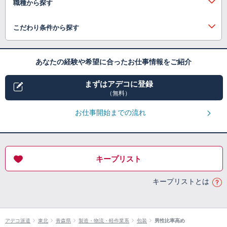
職種から探す
こだわり条件から探す
あなたの経験や希望に合ったお仕事情報をご紹介
まずはアデコに登録
（無料）
お仕事開始までの流れ
キープリスト
キープリストとは
アデコ派遣
東北
青森県
製造・物流・軽作業系
包装
男性比率高め