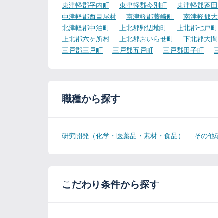
東津軽郡平内町
東津軽郡今別町
東津軽郡蓬田
中津軽郡西目屋村
南津軽郡藤崎町
南津軽郡大
北津軽郡中泊町
上北郡野辺地町
上北郡七戸町
上北郡六ヶ所村
上北郡おいらせ町
下北郡大間
三戸郡三戸町
三戸郡五戸町
三戸郡田子町
職種から探す
研究開発（化学・医薬品・素材・食品）
その他
こだわり条件から探す