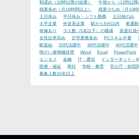
朝遅め（10時以降の始業）
午後から（12時以
残業多め（月10時間以上）
残業少なめ（月10
土日休み
平日休み・シフト勤務
土日祝のみ
大手企業
外資系企業
駅から5分以内
車通勤
研修あり
少人数（5名以下）の職場
派遣社員
女性比率高め
定型業務多め
PCスキル不要
駅直結
20代活躍中
30代活躍中
40代活躍中
障がい者積極採用
Word
Excel
PowerPoint
エンタメ
金融
IT・通信
インターネット・W
医療・福祉
商社
学校・教育
官公庁・財団
募集人数10名以上