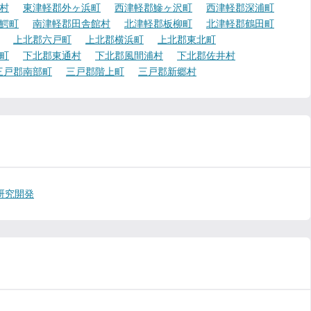
村
東津軽郡外ヶ浜町
西津軽郡鰺ヶ沢町
西津軽郡深浦町
鰐町
南津軽郡田舎館村
北津軽郡板柳町
北津軽郡鶴田町
上北郡六戸町
上北郡横浜町
上北郡東北町
町
下北郡東通村
下北郡風間浦村
下北郡佐井村
三戸郡南部町
三戸郡階上町
三戸郡新郷村
研究開発