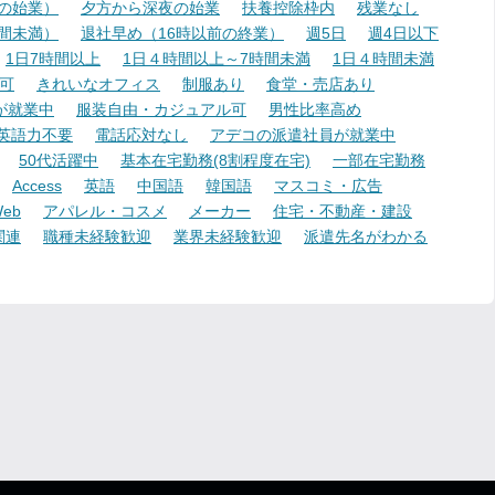
降の始業）
夕方から深夜の始業
扶養控除枠内
残業なし
時間未満）
退社早め（16時以前の終業）
週5日
週4日以下
1日7時間以上
1日４時間以上～7時間未満
1日４時間未満
可
きれいなオフィス
制服あり
食堂・売店あり
が就業中
服装自由・カジュアル可
男性比率高め
英語力不要
電話応対なし
アデコの派遣社員が就業中
50代活躍中
基本在宅勤務(8割程度在宅)
一部在宅勤務
Access
英語
中国語
韓国語
マスコミ・広告
eb
アパレル・コスメ
メーカー
住宅・不動産・建設
関連
職種未経験歓迎
業界未経験歓迎
派遣先名がわかる