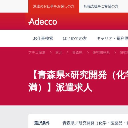
派遣のお仕事をお探しの方
転職支援をご希望の方
お仕事検索
はじめての方
キャリア・福利
アデコ派遣
東北
青森県
研究開発系
研究
【青森県×研究開発（化
満）】派遣求人
選択条件
青森県／研究開発（化学・医薬品・