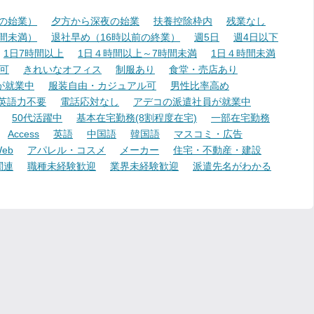
降の始業）
夕方から深夜の始業
扶養控除枠内
残業なし
時間未満）
退社早め（16時以前の終業）
週5日
週4日以下
1日7時間以上
1日４時間以上～7時間未満
1日４時間未満
可
きれいなオフィス
制服あり
食堂・売店あり
が就業中
服装自由・カジュアル可
男性比率高め
英語力不要
電話応対なし
アデコの派遣社員が就業中
50代活躍中
基本在宅勤務(8割程度在宅)
一部在宅勤務
Access
英語
中国語
韓国語
マスコミ・広告
eb
アパレル・コスメ
メーカー
住宅・不動産・建設
関連
職種未経験歓迎
業界未経験歓迎
派遣先名がわかる