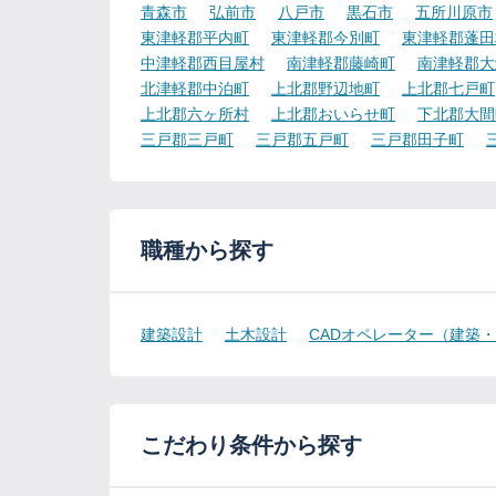
青森市
弘前市
八戸市
黒石市
五所川原市
東津軽郡平内町
東津軽郡今別町
東津軽郡蓬田
中津軽郡西目屋村
南津軽郡藤崎町
南津軽郡大
北津軽郡中泊町
上北郡野辺地町
上北郡七戸町
上北郡六ヶ所村
上北郡おいらせ町
下北郡大間
三戸郡三戸町
三戸郡五戸町
三戸郡田子町
職種から探す
建築設計
土木設計
CADオペレーター（建築
こだわり条件から探す