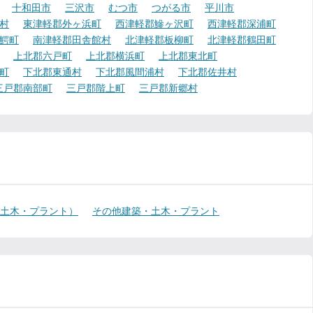
十和田市
三沢市
むつ市
つがる市
平川市
村
東津軽郡外ヶ浜町
西津軽郡鰺ヶ沢町
西津軽郡深浦町
鰐町
南津軽郡田舎館村
北津軽郡板柳町
北津軽郡鶴田町
上北郡六戸町
上北郡横浜町
上北郡東北町
町
下北郡東通村
下北郡風間浦村
下北郡佐井村
三戸郡南部町
三戸郡階上町
三戸郡新郷村
・土木・プラント）
その他建築・土木・プラント