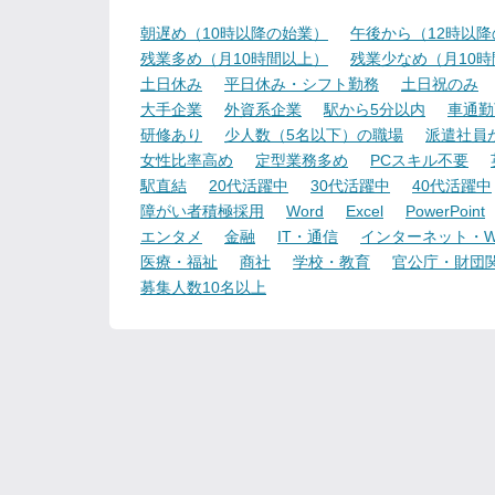
朝遅め（10時以降の始業）
午後から（12時以
残業多め（月10時間以上）
残業少なめ（月10
土日休み
平日休み・シフト勤務
土日祝のみ
大手企業
外資系企業
駅から5分以内
車通勤
研修あり
少人数（5名以下）の職場
派遣社員
女性比率高め
定型業務多め
PCスキル不要
駅直結
20代活躍中
30代活躍中
40代活躍中
障がい者積極採用
Word
Excel
PowerPoint
エンタメ
金融
IT・通信
インターネット・W
医療・福祉
商社
学校・教育
官公庁・財団
募集人数10名以上