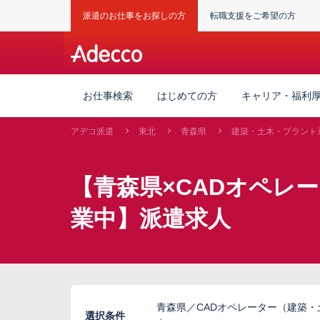
派遣のお仕事をお探しの方
転職支援をご希望の方
お仕事検索
はじめての方
キャリア・福利
アデコ派遣
東北
青森県
建築・土木・プラント
【青森県×CADオペレ
業中】派遣求人
青森県／CADオペレーター（建築
選択条件