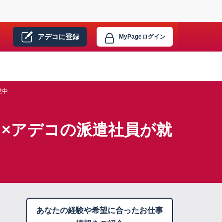
アデコに
登録
MyPage
ログイン
業中
）×アデコの派遣社員が就
あなたの経験や希望に合ったお仕事